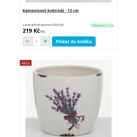
Kameninový květináč - 12 cm
Cena před slevou
259 Kč
Skladem 2 ks
219 Kč
/
ks
Přidat do košíku
Akce