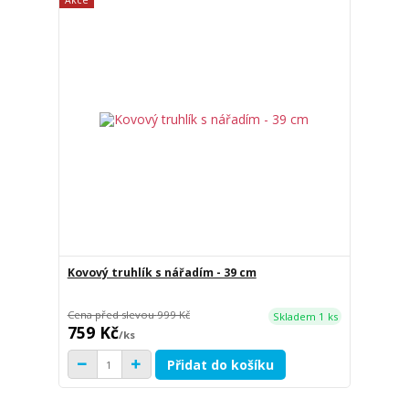
Kovový truhlík s nářadím - 39 cm
Cena před slevou
999 Kč
Skladem 1 ks
759 Kč
/
ks
Přidat do košíku