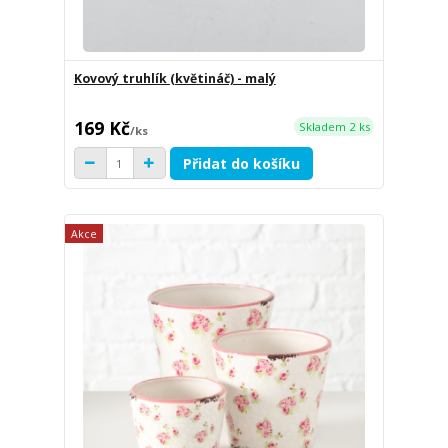
Kovový truhlík (květináč) - malý
169 Kč
Skladem 2 ks
/
ks
Přidat do košíku
Akce