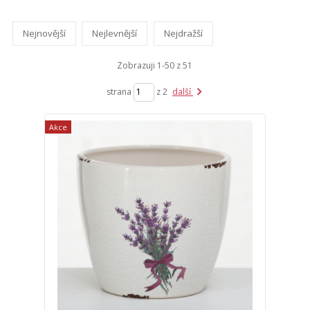
Nejnovější
Nejlevnější
Nejdražší
Zobrazuji 1-50 z 51
strana
z 2
další
Akce