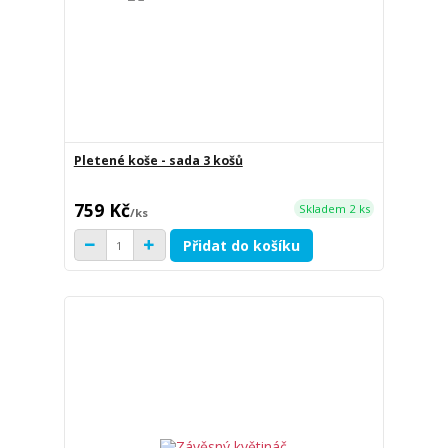
Pletené koše - sada 3 košů
759 Kč
Skladem 2 ks
/
ks
Přidat do košíku