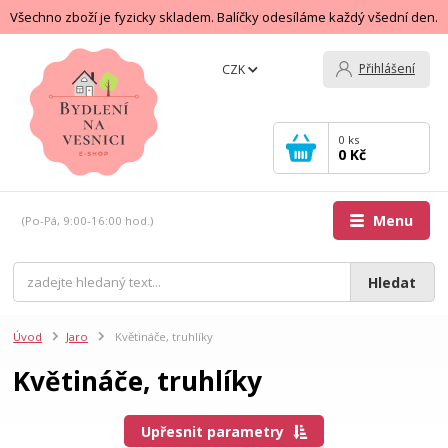
Všechno zboží je fyzicky skladem. Balíčky odesíláme každý všední den.
Přihlášení
CZK
0
ks
0 Kč
Menu
(Po-Pá, 9:00-16:00 hod.)
Hledat
Úvod
Jaro
Květináče, truhlíky
Květináče, truhlíky
Upřesnit parametry