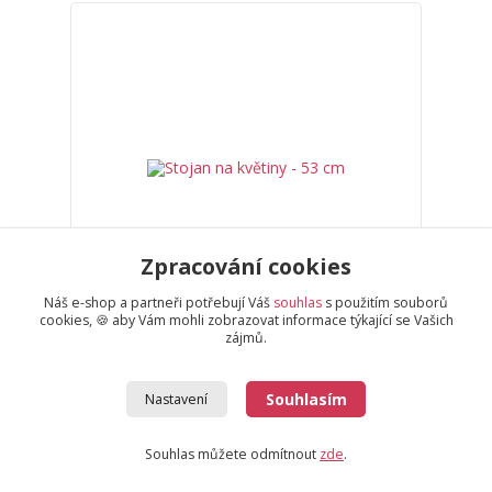
Zpracování cookies
Náš e-shop a partneři potřebují Váš
souhlas
s použitím souborů
cookies, 🍪 aby Vám mohli zobrazovat informace týkající se Vašich
zájmů.
Stojan na květiny - 53 cm
Souhlasím
Nastavení
1 199 Kč
Skladem 1 ks
/
ks
Přidat do košíku
Souhlas můžete odmítnout
zde
.