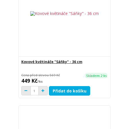
Kovové květináče "Sáňky" - 36 cm
Cena před slevou
569 Kč
Skladem 2 ks
449 Kč
/
ks
Přidat do košíku