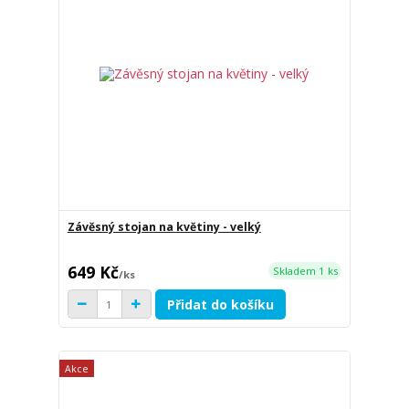
Závěsný stojan na květiny - velký
649 Kč
Skladem 1 ks
/
ks
Přidat do košíku
Akce