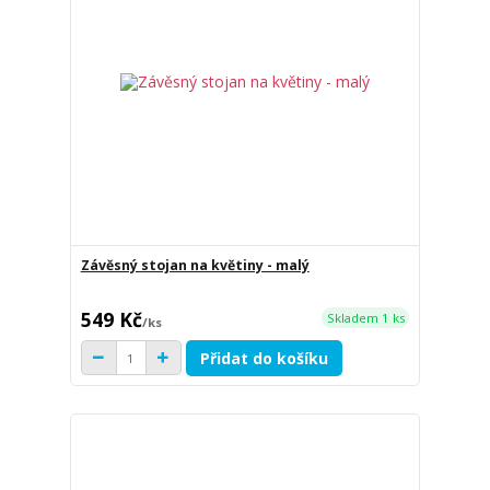
Závěsný stojan na květiny - malý
549 Kč
Skladem 1 ks
/
ks
Přidat do košíku