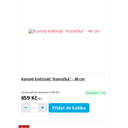
Kovový květináč "Konvička" - 49 cm
Cena před slevou
739 Kč
Skladem 1 ks
659 Kč
/
ks
Přidat do košíku
Akce