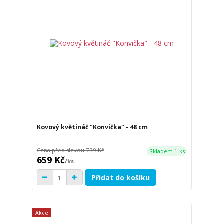
Kovový květináč "Konvička" - 48 cm
Cena před slevou
739 Kč
Skladem 1 ks
659 Kč
/
ks
Přidat do košíku
Akce