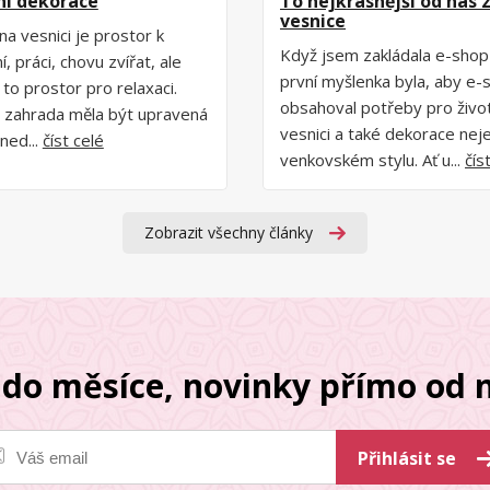
ní dekorace
To nejkrásnější od nás 
vesnice
na vesnici je prostor k
Když jsem zakládala e-sho
, práci, chovu zvířat, ale
první myšlenka byla, aby e-
 to prostor pro relaxaci.
obsahoval potřeby pro živo
 zahrada měla být upravená
vesnici a také dekorace nej
ned...
číst celé
venkovském stylu. Ať u...
čís
Zobrazit všechny články
do měsíce, novinky přímo od n
Přihlásit se