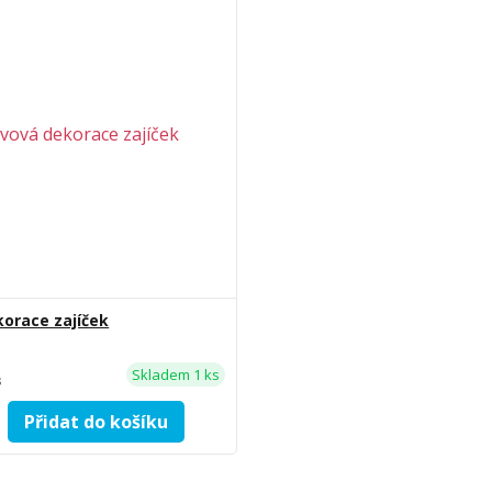
orace zajíček
Skladem 1 ks
s
Přidat do košíku