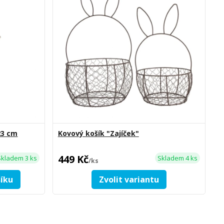
23 cm
Kovový košík "Zajíček"
449 Kč
Skladem 3 ks
Skladem 4 ks
/
ks
šíku
Zvolit variantu