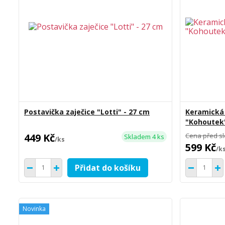
Postavička zaječice "Lotti" - 27 cm
Keramická 
"Kohoutek"
449 Kč
Cena před s
Skladem 4 ks
/
ks
599 Kč
/
k
Přidat do košíku
Novinka