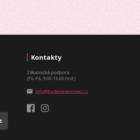
Kontakty
Zákaznická podpora
(Po-Pá, 9:00-16:00 hod.)
info@bydleninavesnici.cz