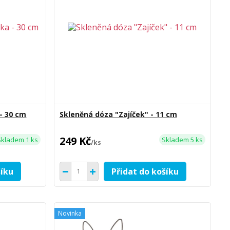
- 30 cm
Skleněná dóza "Zajíček" - 11 cm
249 Kč
Skladem 1 ks
Skladem 5 ks
/
ks
šíku
Přidat do košíku
Novinka