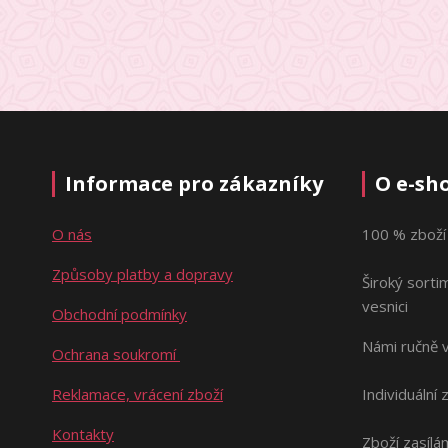
Informace pro zákazníky
O e-sh
O nás
100 % zboží
Způsoby platby a dopravy
Široký sorti
vesnici
Obchodní podmínky
Námi ručně 
Ochrana soukromí
Reklamace, vrácení zboží
Individuální 
Kontakty
Zboží zasílá