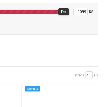
Do
Kč
strana
z 1
Novinka