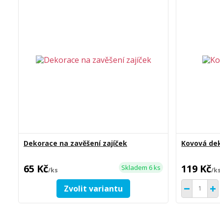
Dekorace na zavěšení zajíček
Kovová dek
65 Kč
119 Kč
Skladem 6 ks
/
ks
/
k
Zvolit variantu