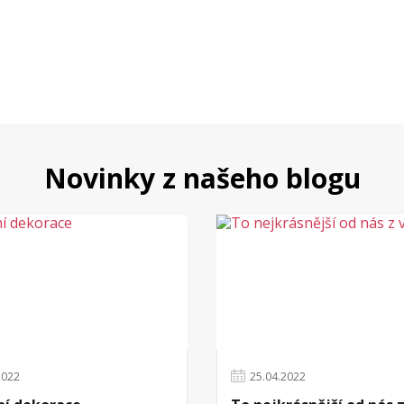
Novinky z našeho blogu
2022
25
.
04
.
2022