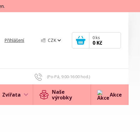
en.
0
ks
Přihlášení
CZK
0 Kč
(Po-Pá, 9:00-16:00 hod.)
Naše
Zvířata
Akce
výrobky