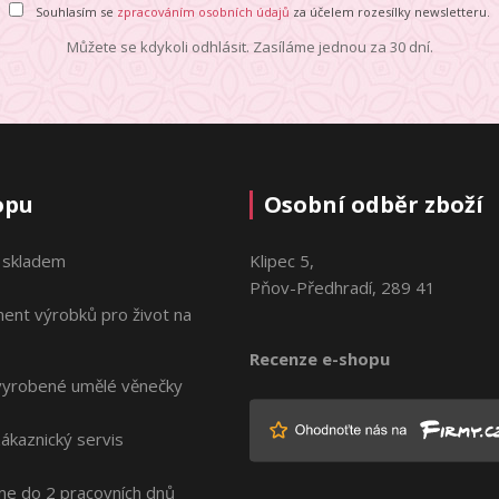
Souhlasím se
zpracováním osobních údajů
za účelem rozesílky newsletteru.
Můžete se kdykoli odhlásit. Zasíláme jednou za 30 dní.
opu
Osobní odběr zboží
 skladem
Klipec 5,
Pňov-Předhradí, 289 41
ment výrobků pro život na
Recenze e-shopu
vyrobené umělé věnečky
zákaznický servis
me do 2 pracovních dnů