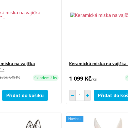
miska na vajíčka
Keramická miska na vajíčka 
 -
levou
649 Kč
1 099 Kč
Skladem 2 ks
/
ks
s
Přidat do košíku
Přidat do ko
Novinka