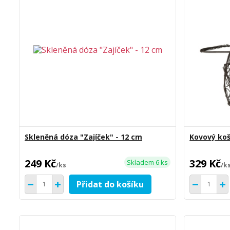
Skleněná dóza "Zajíček" - 12 cm
Kovový koš
249 Kč
329 Kč
Skladem 6 ks
/
ks
/
k
Přidat do košíku