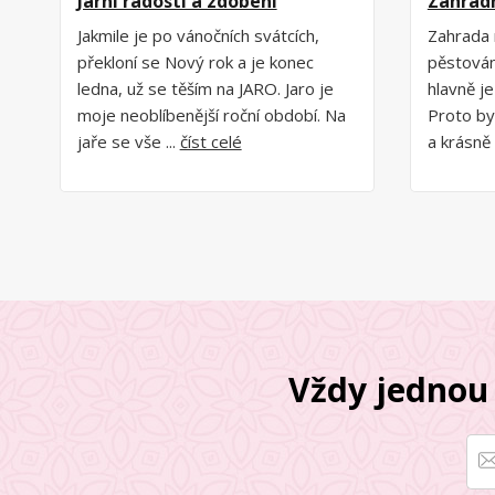
Jarní radosti a zdobení
Zahrad
Jakmile je po vánočních svátcích,
Zahrada 
překloní se Nový rok a je konec
pěstování
ledna, už se těším na JARO. Jaro je
hlavně je
moje neoblíbenější roční období. Na
Proto by
jaře se vše ...
číst celé
a krásně 
Vždy jednou 