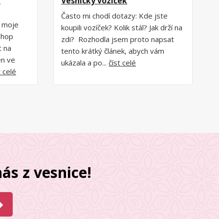
z
Vesnický vozíček
Často mi chodí dotazy: Kde jste
p moje
koupili vozíček? Kolik stál? Jak drží na
shop
zdi? Rozhodla jsem proto napsat
t na
tento krátký článek, abych vám
en ve
ukázala a po...
číst celé
t celé
ás z vesnice!