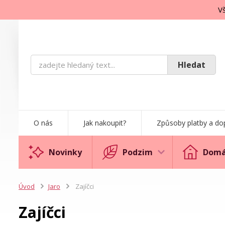
Vš
Hledat
O nás
Jak nakoupit?
Způsoby platby a do
Novinky
Podzim
Domá
Úvod
Jaro
Zajíčci
Zajíčci